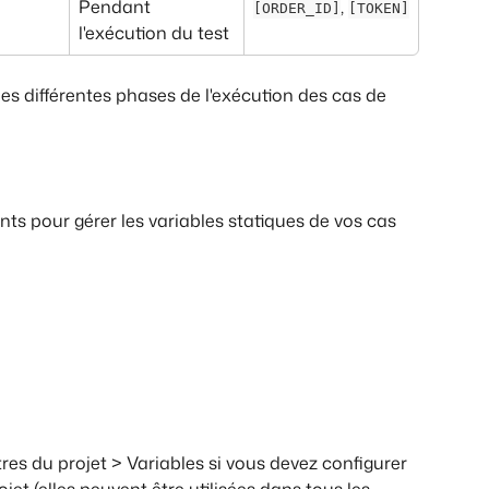
e
Pendant 
, 
[ORDER_ID]
[TOKEN]
l'exécution du test
es différentes phases de l'exécution des cas de 
ts pour gérer les variables statiques de vos cas 
es du projet > Variables si vous devez configurer 
jet (elles peuvent être utilisées dans tous les 